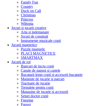
Family Fun
Country
Duck on Call
Christmas
Princess
Wiltopia
Jocuri si jucarii creative
Arta si indemanare
Jocuri de construit
Instrumente muzicale copii
Jucarii magnetice
Puzzle magnetic
PLACI MAGNETICE
SMARTMAX
Jucarii de rol
Bancuri de lucru copii
Casute de papusi si castele
Bucatarii lemn copii si accesorii bucatarie
Masinute de jucarie si parcari
Tractoare de jucarie
Trenulete pentru copii
Magazine de jucarie si accesorii
Seturi doctor copii
Figurine
Papusi