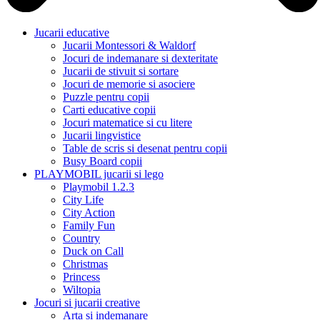
Jucarii educative
Jucarii Montessori & Waldorf
Jocuri de indemanare si dexteritate
Jucarii de stivuit si sortare
Jocuri de memorie si asociere
Puzzle pentru copii
Carti educative copii
Jocuri matematice si cu litere
Jucarii lingvistice
Table de scris si desenat pentru copii
Busy Board copii
PLAYMOBIL jucarii si lego
Playmobil 1.2.3
City Life
City Action
Family Fun
Country
Duck on Call
Christmas
Princess
Wiltopia
Jocuri si jucarii creative
Arta si indemanare