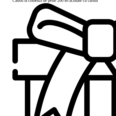
Cadou la comenzi de peste 200 lei achitate cu cardul