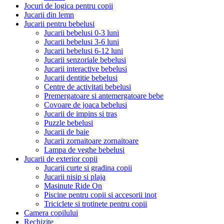
Jocuri de logica pentru copii
Jucarii din lemn
Jucarii pentru bebelusi
Jucarii bebelusi 0-3 luni
Jucarii bebelusi 3-6 luni
Jucarii bebelusi 6-12 luni
Jucarii senzoriale bebelusi
Jucarii interactive bebelusi
Jucarii dentitie bebelusi
Centre de activitati bebelusi
Premergatoare si antemergatoare bebe
Covoare de joaca bebelusi
Jucarii de impins si tras
Puzzle bebelusi
Jucarii de baie
Jucarii zornaitoare zornaitoare
Lampa de veghe bebelusi
Jucarii de exterior copii
Jucarii curte si gradina copii
Jucarii nisip si plaja
Masinute Ride On
Piscine pentru copii si accesorii inot
Triciclete si trotinete pentru copii
Camera copilului
Rechizite