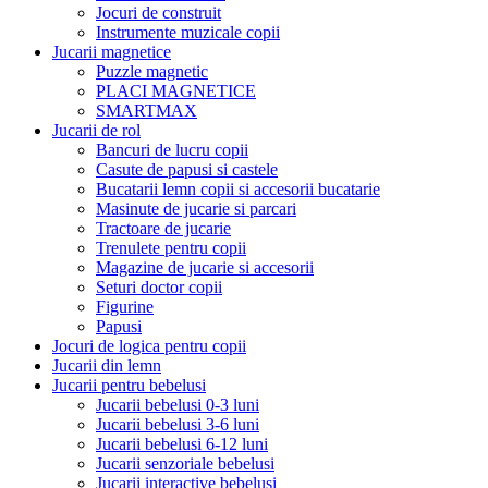
Jocuri de construit
Instrumente muzicale copii
Jucarii magnetice
Puzzle magnetic
PLACI MAGNETICE
SMARTMAX
Jucarii de rol
Bancuri de lucru copii
Casute de papusi si castele
Bucatarii lemn copii si accesorii bucatarie
Masinute de jucarie si parcari
Tractoare de jucarie
Trenulete pentru copii
Magazine de jucarie si accesorii
Seturi doctor copii
Figurine
Papusi
Jocuri de logica pentru copii
Jucarii din lemn
Jucarii pentru bebelusi
Jucarii bebelusi 0-3 luni
Jucarii bebelusi 3-6 luni
Jucarii bebelusi 6-12 luni
Jucarii senzoriale bebelusi
Jucarii interactive bebelusi