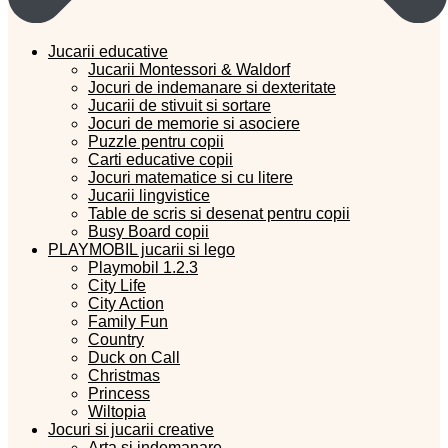
Jucarii educative
Jucarii Montessori & Waldorf
Jocuri de indemanare si dexteritate
Jucarii de stivuit si sortare
Jocuri de memorie si asociere
Puzzle pentru copii
Carti educative copii
Jocuri matematice si cu litere
Jucarii lingvistice
Table de scris si desenat pentru copii
Busy Board copii
PLAYMOBIL jucarii si lego
Playmobil 1.2.3
City Life
City Action
Family Fun
Country
Duck on Call
Christmas
Princess
Wiltopia
Jocuri si jucarii creative
Arta si indemanare