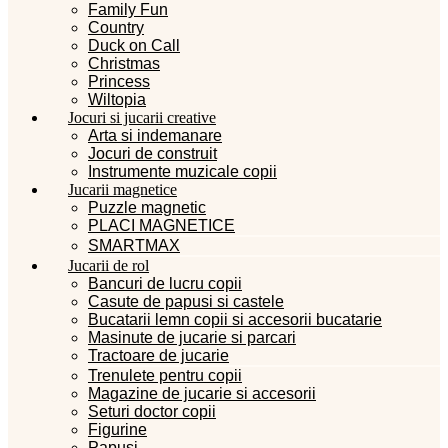
Family Fun
Country
Duck on Call
Christmas
Princess
Wiltopia
Jocuri si jucarii creative
Arta si indemanare
Jocuri de construit
Instrumente muzicale copii
Jucarii magnetice
Puzzle magnetic
PLACI MAGNETICE
SMARTMAX
Jucarii de rol
Bancuri de lucru copii
Casute de papusi si castele
Bucatarii lemn copii si accesorii bucatarie
Masinute de jucarie si parcari
Tractoare de jucarie
Trenulete pentru copii
Magazine de jucarie si accesorii
Seturi doctor copii
Figurine
Papusi