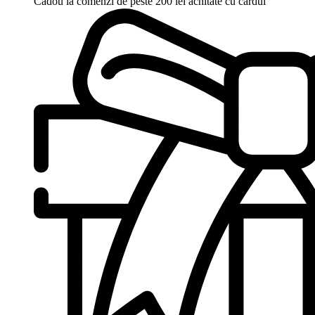
Cadou la comenzi de peste 200 lei achitate cu cardul