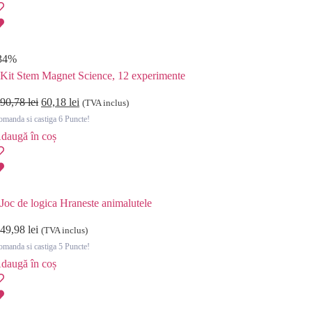
34%
Kit Stem Magnet Science, 12 experimente
90,78
lei
60,18
lei
(TVA inclus)
manda si castiga 6 Puncte!
daugă în coș
Joc de logica Hraneste animalutele
49,98
lei
(TVA inclus)
manda si castiga 5 Puncte!
daugă în coș