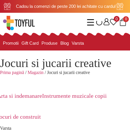
Cadou la comenzi de peste 200 lei achitate cu cardul
0
0
Promotii
Gift Card
Produse
Blog
Varsta
Jocuri si jucarii creative
Prima pagină
/
Magazin
/ Jocuri si jucarii creative
rta si indemanare
Instrumente muzicale copii
ocuri de construit
Varsta