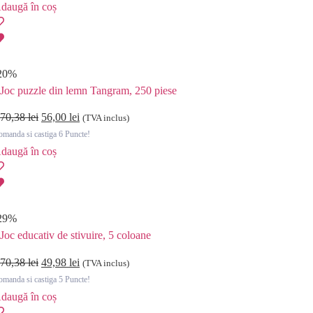
daugă în coș
20%
Joc puzzle din lemn Tangram, 250 piese
70,38
lei
56,00
lei
(TVA inclus)
manda si castiga 6 Puncte!
daugă în coș
29%
Joc educativ de stivuire, 5 coloane
70,38
lei
49,98
lei
(TVA inclus)
manda si castiga 5 Puncte!
daugă în coș