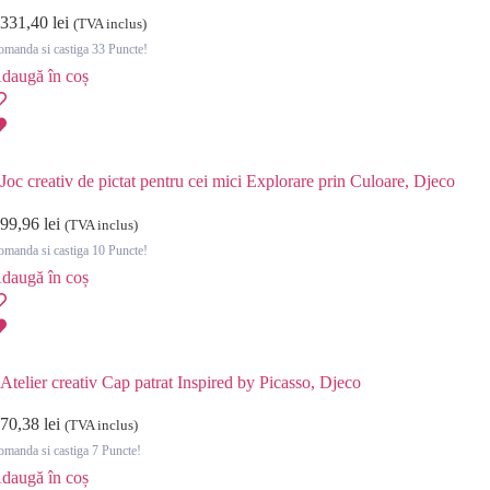
331,40
lei
(TVA inclus)
manda si castiga 33 Puncte!
daugă în coș
Joc creativ de pictat pentru cei mici Explorare prin Culoare, Djeco
99,96
lei
(TVA inclus)
manda si castiga 10 Puncte!
daugă în coș
Atelier creativ Cap patrat Inspired by Picasso, Djeco
70,38
lei
(TVA inclus)
manda si castiga 7 Puncte!
daugă în coș