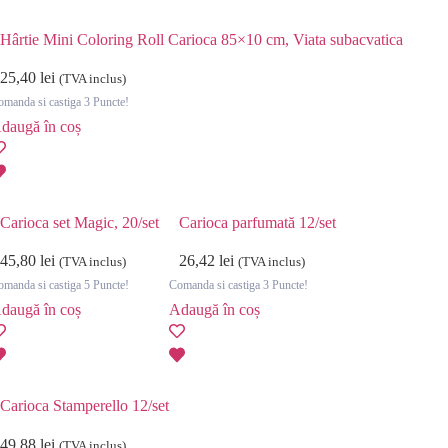
Hârtie Mini Coloring Roll Carioca 85×10 cm, Viata subacvatica
25,40
lei
(TVA inclus)
manda si castiga 3 Puncte!
daugă în coș
Carioca set Magic, 20/set
Carioca parfumată 12/set
45,80
lei
26,42
lei
(TVA inclus)
(TVA inclus)
manda si castiga 5 Puncte!
Comanda si castiga 3 Puncte!
daugă în coș
Adaugă în coș
Carioca Stamperello 12/set
49,88
lei
(TVA inclus)