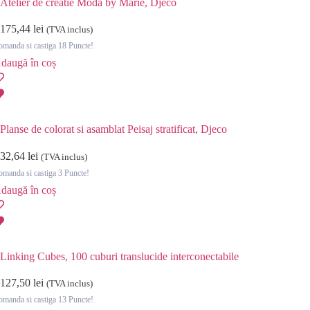
Atelier de creatie Moda by Marie, Djeco
175,44
lei
(TVA inclus)
manda si castiga 18 Puncte!
daugă în coș
Planse de colorat si asamblat Peisaj stratificat, Djeco
32,64
lei
(TVA inclus)
manda si castiga 3 Puncte!
daugă în coș
Linking Cubes, 100 cuburi translucide interconectabile
127,50
lei
(TVA inclus)
manda si castiga 13 Puncte!