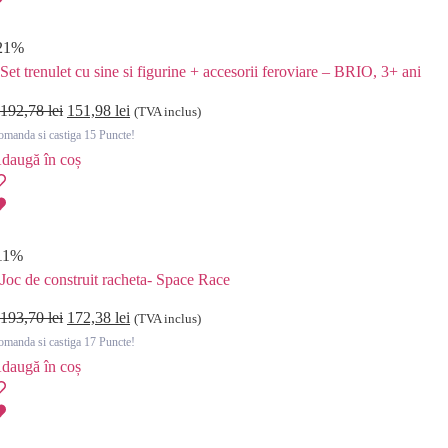
21%
Set trenulet cu sine si figurine + accesorii feroviare – BRIO, 3+ ani
192,78
lei
151,98
lei
(TVA inclus)
manda si castiga 15 Puncte!
daugă în coș
11%
Joc de construit racheta- Space Race
193,70
lei
172,38
lei
(TVA inclus)
manda si castiga 17 Puncte!
daugă în coș