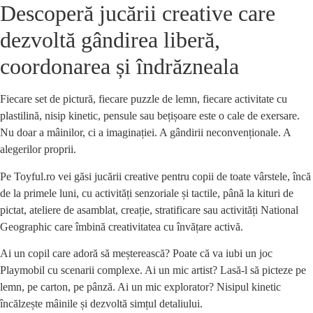
Descoperă jucării creative care
dezvoltă gândirea liberă,
coordonarea și îndrăzneala
Fiecare set de pictură, fiecare puzzle de lemn, fiecare activitate cu
plastilină, nisip kinetic, pensule sau bețișoare este o cale de exersare.
Nu doar a mâinilor, ci a imaginației. A gândirii neconvenționale. A
alegerilor proprii.
Pe Toyful.ro vei găsi jucării creative pentru copii de toate vârstele, încă
de la primele luni, cu activități senzoriale și tactile, până la kituri de
pictat, ateliere de asamblat, creație, stratificare sau activități National
Geographic care îmbină creativitatea cu învățare activă.
Ai un copil care adoră să meșterească? Poate că va iubi un joc
Playmobil cu scenarii complexe. Ai un mic artist? Lasă-l să picteze pe
lemn, pe carton, pe pânză. Ai un mic explorator? Nisipul kinetic
încălzește mâinile și dezvoltă simțul detaliului.