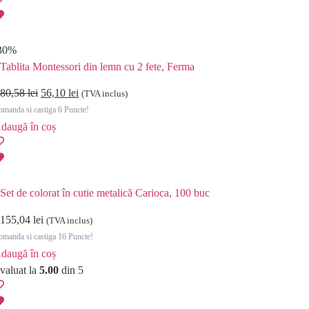
30%
Tablita Montessori din lemn cu 2 fete, Ferma
80,58
lei
56,10
lei
(TVA inclus)
manda si castiga 6 Puncte!
daugă în coș
Set de colorat în cutie metalică Carioca, 100 buc
155,04
lei
(TVA inclus)
manda si castiga 16 Puncte!
daugă în coș
valuat la
5.00
din 5