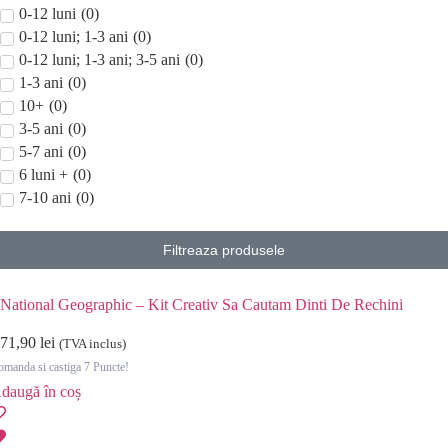
0-12 luni
(
0
)
0-12 luni; 1-3 ani
(
0
)
0-12 luni; 1-3 ani; 3-5 ani
(
0
)
1-3 ani
(
0
)
10+
(
0
)
3-5 ani
(
0
)
5-7 ani
(
0
)
6 luni +
(
0
)
7-10 ani
(
0
)
Filtreaza produsele
National Geographic – Kit Creativ Sa Cautam Dinti De Rechini
71,90
lei
(TVA inclus)
manda si castiga 7 Puncte!
daugă în coș