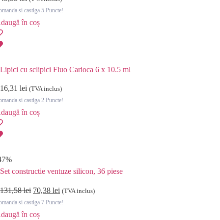
manda si castiga 5 Puncte!
daugă în coș
Lipici cu sclipici Fluo Carioca 6 x 10.5 ml
16,31
lei
(TVA inclus)
manda si castiga 2 Puncte!
daugă în coș
47%
Set constructie ventuze silicon, 36 piese
131,58
lei
70,38
lei
(TVA inclus)
manda si castiga 7 Puncte!
daugă în coș