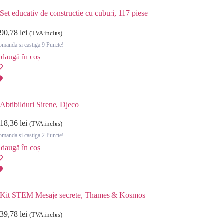
Set educativ de constructie cu cuburi, 117 piese
90,78
lei
(TVA inclus)
manda si castiga 9 Puncte!
daugă în coș
Abtibilduri Sirene, Djeco
18,36
lei
(TVA inclus)
manda si castiga 2 Puncte!
daugă în coș
Kit STEM Mesaje secrete, Thames & Kosmos
39,78
lei
(TVA inclus)