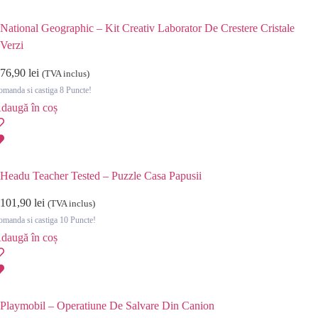
National Geographic – Kit Creativ Laborator De Crestere Cristale
Verzi
76,90
lei
(TVA inclus)
manda si castiga 8 Puncte!
daugă în coș
Headu Teacher Tested – Puzzle Casa Papusii
101,90
lei
(TVA inclus)
manda si castiga 10 Puncte!
daugă în coș
Playmobil – Operatiune De Salvare Din Canion