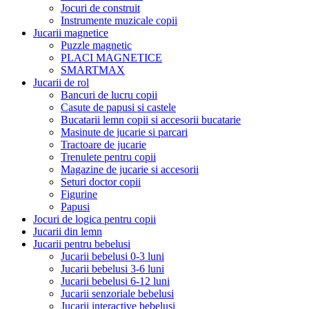
Jocuri de construit
Instrumente muzicale copii
Jucarii magnetice
Puzzle magnetic
PLACI MAGNETICE
SMARTMAX
Jucarii de rol
Bancuri de lucru copii
Casute de papusi si castele
Bucatarii lemn copii si accesorii bucatarie
Masinute de jucarie si parcari
Tractoare de jucarie
Trenulete pentru copii
Magazine de jucarie si accesorii
Seturi doctor copii
Figurine
Papusi
Jocuri de logica pentru copii
Jucarii din lemn
Jucarii pentru bebelusi
Jucarii bebelusi 0-3 luni
Jucarii bebelusi 3-6 luni
Jucarii bebelusi 6-12 luni
Jucarii senzoriale bebelusi
Jucarii interactive bebelusi