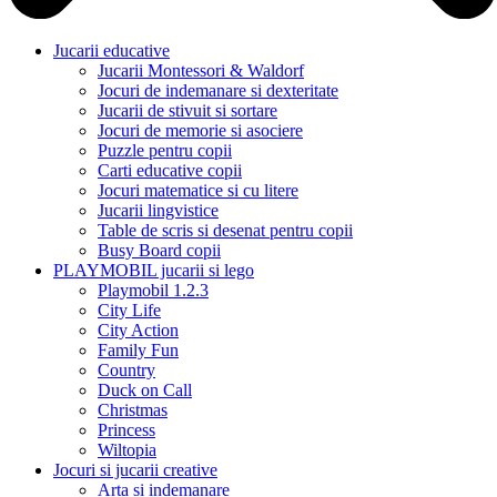
Jucarii educative
Jucarii Montessori & Waldorf
Jocuri de indemanare si dexteritate
Jucarii de stivuit si sortare
Jocuri de memorie si asociere
Puzzle pentru copii
Carti educative copii
Jocuri matematice si cu litere
Jucarii lingvistice
Table de scris si desenat pentru copii
Busy Board copii
PLAYMOBIL jucarii si lego
Playmobil 1.2.3
City Life
City Action
Family Fun
Country
Duck on Call
Christmas
Princess
Wiltopia
Jocuri si jucarii creative
Arta si indemanare