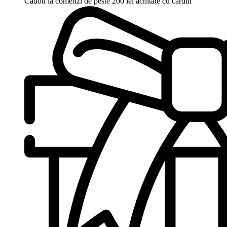
Cadou la comenzi de peste 200 lei achitate cu cardul