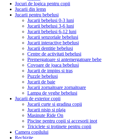
Jocuri de logica pentru copii
Jucarii din lemn
Jucarii pentru bebelusi
Jucarii bebelusi 0-3 luni
Jucarii bebelusi 3-6 luni
Jucarii bebelusi 6-12 luni
Jucarii senzoriale bebelusi
Jucarii interactive bebelusi
Jucarii dentitie bebelusi
Centre de activitati bebelusi
Premergatoare si antemergatoare bebe
Covoare de joaca bebelusi
Jucarii de impins si tras
Puzzle bebelusi
Jucarii de baie
Jucarii zornaitoare zornaitoare
Lampa de veghe bebelusi
Jucarii de exterior copii
Jucarii curte si gradina copii
Jucarii nisip si plaja
Masinute Ride On
Piscine pentru copii si accesorii inot
Triciclete si trotinete pentru copii
Camera copilului
Rechizite