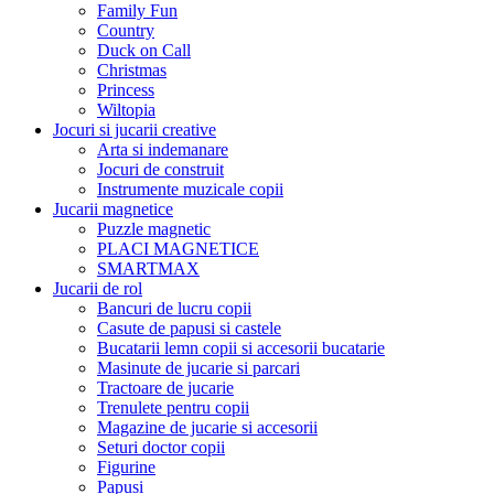
Family Fun
Country
Duck on Call
Christmas
Princess
Wiltopia
Jocuri si jucarii creative
Arta si indemanare
Jocuri de construit
Instrumente muzicale copii
Jucarii magnetice
Puzzle magnetic
PLACI MAGNETICE
SMARTMAX
Jucarii de rol
Bancuri de lucru copii
Casute de papusi si castele
Bucatarii lemn copii si accesorii bucatarie
Masinute de jucarie si parcari
Tractoare de jucarie
Trenulete pentru copii
Magazine de jucarie si accesorii
Seturi doctor copii
Figurine
Papusi