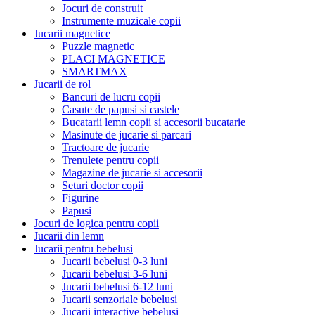
Jocuri de construit
Instrumente muzicale copii
Jucarii magnetice
Puzzle magnetic
PLACI MAGNETICE
SMARTMAX
Jucarii de rol
Bancuri de lucru copii
Casute de papusi si castele
Bucatarii lemn copii si accesorii bucatarie
Masinute de jucarie si parcari
Tractoare de jucarie
Trenulete pentru copii
Magazine de jucarie si accesorii
Seturi doctor copii
Figurine
Papusi
Jocuri de logica pentru copii
Jucarii din lemn
Jucarii pentru bebelusi
Jucarii bebelusi 0-3 luni
Jucarii bebelusi 3-6 luni
Jucarii bebelusi 6-12 luni
Jucarii senzoriale bebelusi
Jucarii interactive bebelusi