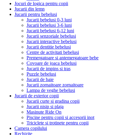
Jocuri de logica pentru copii
Jucarii din lemn
Jucarii pentru bebelusi
Jucarii bebelusi 0-3 luni
Jucarii bebelusi 3-6 luni
Jucarii bebelusi 6-12 luni
Jucarii senzoriale bebelusi
Jucarii interactive bebelusi
Jucarii dentitie bebelusi
Centre de activitati bebelusi
Premergatoare si antemergatoare bebe
Covoare de joaca bebelusi
Jucarii de impins si tras
Puzzle bebelusi
Jucarii de baie
Jucarii zornaitoare zornaitoare
Lampa de veghe bebelusi
Jucarii de exterior copii
Jucarii curte si gradina copii
Jucarii nisip si plaja
Masinute Ride On
Piscine pentru copii si accesorii inot
Triciclete si trotinete pentru copii
Camera copilului
Rechizite