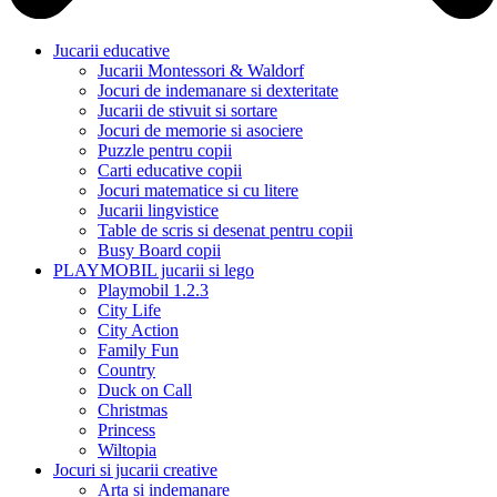
Jucarii educative
Jucarii Montessori & Waldorf
Jocuri de indemanare si dexteritate
Jucarii de stivuit si sortare
Jocuri de memorie si asociere
Puzzle pentru copii
Carti educative copii
Jocuri matematice si cu litere
Jucarii lingvistice
Table de scris si desenat pentru copii
Busy Board copii
PLAYMOBIL jucarii si lego
Playmobil 1.2.3
City Life
City Action
Family Fun
Country
Duck on Call
Christmas
Princess
Wiltopia
Jocuri si jucarii creative
Arta si indemanare