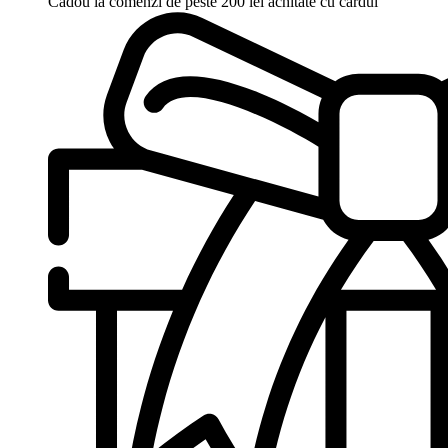
Cadou la comenzi de peste 200 lei achitate cu cardul