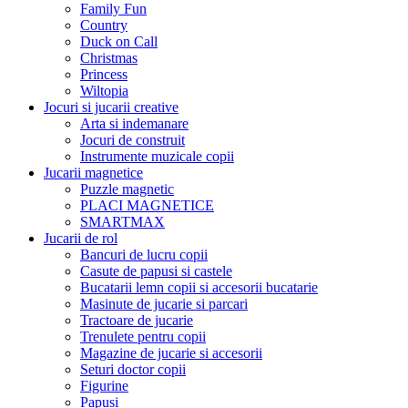
Family Fun
Country
Duck on Call
Christmas
Princess
Wiltopia
Jocuri si jucarii creative
Arta si indemanare
Jocuri de construit
Instrumente muzicale copii
Jucarii magnetice
Puzzle magnetic
PLACI MAGNETICE
SMARTMAX
Jucarii de rol
Bancuri de lucru copii
Casute de papusi si castele
Bucatarii lemn copii si accesorii bucatarie
Masinute de jucarie si parcari
Tractoare de jucarie
Trenulete pentru copii
Magazine de jucarie si accesorii
Seturi doctor copii
Figurine
Papusi